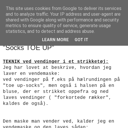
This site uses cookies from Google to deliver its services
designstrik.dk
and to analyze traffic. Your IP address and user-agent are
shared with Google along with performance and security
metrics to ensure quality of service, generate usage
.... en side om en yndlingsbeskæftigelse: håndstrik
statistics, and to detect and address abuse.
LEARN MORE
GOT IT
fredag den 20. maj 2011
"Socks TOE UP"
TEKNIK ved vendinger i et strikketøj:
Jeg har lovet at beskrive, hvordan jeg
laver en vendemaske:
ved vendinger på f.eks på hælrundingen på
"toe up-socks", men også i halsen på en
bluse, der er strikket oppefra og ned
laves vendinger ( "forkortede rækker",
kaldes de også).
Den maske man vender ved, kalder jeg en
vendemaske og den laves sådan: