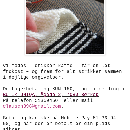
Vi mødes – drikker kaffe – får en let
frokost – og frem for alt strikker sammen
i dejlige omgivelser.
Deltagerbetaling
KUN 150,- og tilmelding i
BUTIK UNIQA, Ågade 2, 7080 Børkop
.
På telefon
51369460
eller mail
clausen396@gmail.com
.
Betaling kan ske på Mobile Pay 51 36 94
60, og når der er betalt er din plads
sikret.