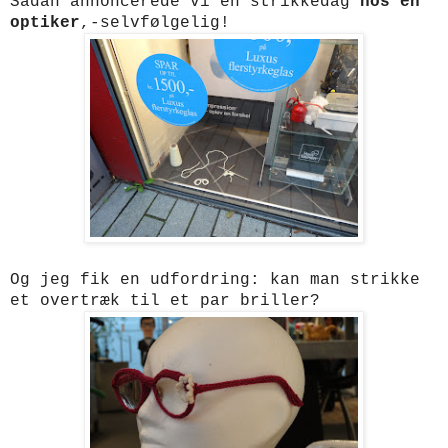
Sådan annoncerede vi en strikkedag
hos en
optiker
,-
selvfølgelig!
Og jeg fik en udfordring: kan man strikke
et overtræk til et par briller?