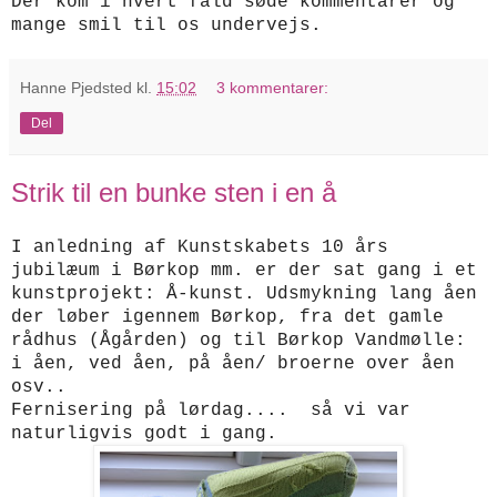
Der kom i hvert fald søde kommentarer og
mange smil til os undervejs.
Hanne Pjedsted
kl.
15:02
3 kommentarer:
Del
Strik til en bunke sten i en å
I anledning af Kunstskabets 10 års
jubilæum i Børkop mm. er der sat gang i et
kunstprojekt: Å-kunst. Udsmykning lang åen
der løber igennem Børkop, fra det gamle
rådhus (Ågården) og til Børkop Vandmølle:
i åen, ved åen, på åen/ broerne over åen
osv..
Fernisering på lørdag.... så vi var
naturligvis godt i gang.