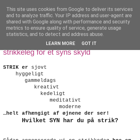
This site uses cookies from Google to deliver its services
designstrik.dk
and to analyze traffic. Your IP address and user-agent are
shared with Google along with performance and security
metrics to ensure quality of service, generate usage
.... en side om en yndlingsbeskæftigelse: håndstrik
statistics, and to detect and address abuse.
LEARN MORE
GOT IT
mandag den 29. oktober 2012
strikkeleg for et syns skyld
STRIK er
sjovt
hyggeligt
gammeldags
kreativt
kedeligt
meditativt
moderne
…helt afhængigt af øjnene der ser!
Hvilket SYN har du på strik?