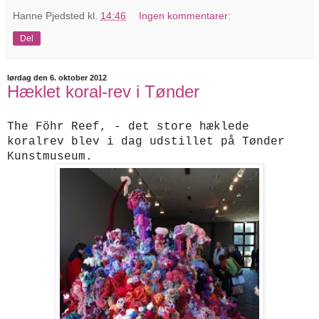
Hanne Pjedsted
kl.
14:46
Ingen kommentarer:
Del
lørdag den 6. oktober 2012
Hæklet koral-rev i Tønder
The Föhr Reef, - det store hæklede
koralrev blev i dag udstillet på Tønder
Kunstmuseum.