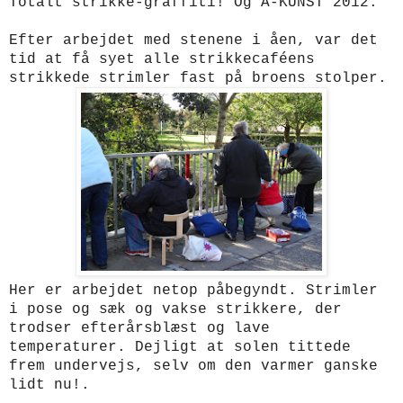
Totalt strikke-graffiti! Og Å-KUNST 2012.
Efter arbejdet med stenene i åen, var det
tid at få syet alle strikkecaféens
strikkede strimler fast på broens stolper.
Her er arbejdet netop påbegyndt. Strimler
i pose og sæk og vakse strikkere, der
trodser efterårsblæst og lave
temperaturer.
Dejligt at solen tittede
frem undervejs, selv om den varmer ganske
lidt nu!.