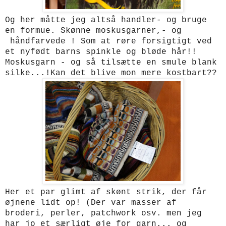
Og her måtte jeg altså handler- og bruge
en formue. Skønne moskusgarner,- og
håndfarvede ! Som at røre forsigtigt ved
et nyfødt barns spinkle og bløde hår!!
Moskusgarn - og så tilsætte en smule blank
silke...!Kan det blive mon mere kostbart??
Her et par glimt af skønt strik, der får
øjnene lidt op! (Der var masser af
broderi, perler, patchwork osv. men jeg
har jo et særligt øje for garn... og