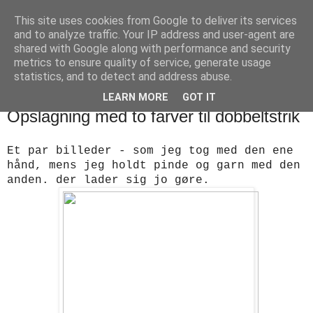
This site uses cookies from Google to deliver its services
designstrik.dk
and to analyze traffic. Your IP address and user-agent are
shared with Google along with performance and security
metrics to ensure quality of service, generate usage
.... en side om en yndlingsbeskæftigelse: håndstrik
statistics, and to detect and address abuse.
LEARN MORE
GOT IT
lørdag den 1. marts 2014
Opslagning med to farver til dobbeltstrik
Et par billeder - som jeg tog med den ene
hånd, mens jeg holdt pinde og garn med den
anden. der lader sig jo gøre.