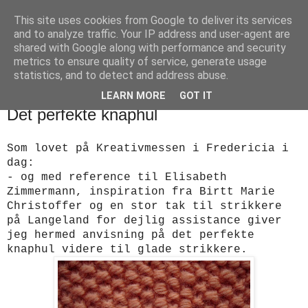
This site uses cookies from Google to deliver its services
designstrik.dk
and to analyze traffic. Your IP address and user-agent are
shared with Google along with performance and security
metrics to ensure quality of service, generate usage
.... en side om en yndlingsbeskæftigelse: håndstrik
statistics, and to detect and address abuse.
LEARN MORE
GOT IT
fredag den 28. oktober 2011
Det perfekte knaphul
Som lovet på Kreativmessen i Fredericia i
dag:
- og med reference til Elisabeth
Zimmermann, inspiration fra Birtt Marie
Christoffer og en stor tak til strikkere
på Langeland for dejlig assistance giver
jeg hermed anvisning på det perfekte
knaphul videre til glade strikkere.