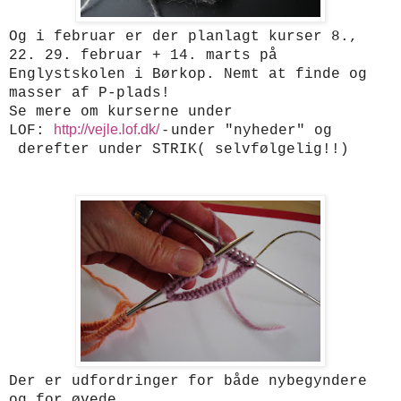
Og i februar er der planlagt kurser 8.,
22. 29. februar + 14. marts på
Englystskolen i Børkop. Nemt at finde og
masser af P-plads!
Se mere om kurserne under
http://vejle.lof.dk/
-
LOF:
under "nyheder" og
derefter under STRIK( selvfølgelig!!)
Der er udfordringer for både nybegyndere
og for øvede.