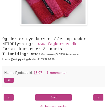
Og der er nye kurser slået op under
NETOPlysning:
www.fagkursus.dk
Første kursus er 3. marts
Tilmelding:
NETOP, Gedskovvej 3, 5300 Kerteminde.
kursus@netoplysning.dk
eller tlf. 63 32 20 96
Hanne Pjedsted
kl.
15:07
1 kommentar:
Del
‹
›
Start
Vis internetversion