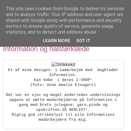
This site uses cookies from Google to deliver its services
designstrik.dk
and to analyze traffic. Your IP address and user-agent are
shared with Google along with performance and security
metrics to ensure quality of service, generate usage
.... en side om en yndlingsbeskæftigelse: håndstrik
statistics, and to detect and address abuse.
LEARN MORE
GOT IT
torsdag den 15. december 2011
Information og halstørklæde
Et af mine designs- i samarbejde med dagbladet
Information.
Kan købe i deres I-SHOP!
(Foto: Anne Amalie Klougart)
Det var en sjov og meget anderledes undervisnings
opgave at sætte
medarbejderne på Information
i
gang med årets julegave: garn,pinde og
opskriften.SÅ HERLIGT!.
Rigtig god strikkelyst til alle Informations
medarbejdere fra mig.