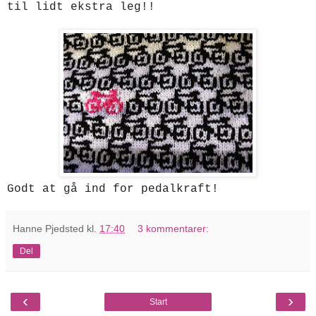
til lidt ekstra leg!
!
Godt at gå ind for pedalkraft!
Hanne Pjedsted
kl.
17:40
3 kommentarer:
Del
‹
›
Start