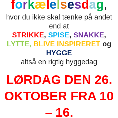
f
o
r
k
æ
l
e
l
s
e
s
d
a
g
,
hvor du ikke skal tænke på andet
end at
STRIKKE
,
SPISE
,
SNAKKE
,
LYTTE,
BLIVE INSPIRERET
og
HYGGE
altså en rigtig hyggedag
LØRDAG DEN 26.
OKTOBER FRA 10
– 16.