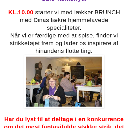
KL.10.00
starter vi med lækker BRUNCH
med Dinas lækre hjemmelavede
specialiteter.
Når vi er færdige med at spise, finder vi
strikketøjet frem og lader os inspirere af
hinandens flotte ting.
Har du lyst til at deltage i en konkurrence
om det mest fantasifulde stykke strik, det