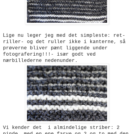
L
ige nu leger jeg med det simpleste: ret-
riller- og det ruller ikke i kanterne, så
prøverne bliver pænt liggende under
fotografering!!!- især godt ved
nærbillederne nedenunder.
Vi kender det i almindelige striber: 2
pinde med en ene farve og 2 og to med den