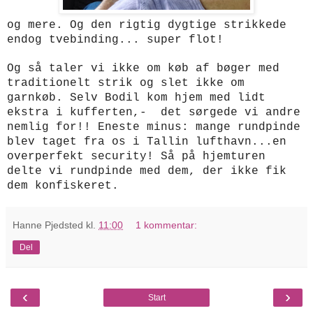
og mere. Og den rigtig dygtige strikkede
endog tvebinding... super flot!
Og så taler vi ikke om køb af bøger med
traditionelt strik og slet ikke om
garnkøb. Selv Bodil kom hjem med lidt
ekstra i kufferten,- det sørgede vi andre
nemlig for!! Eneste minus: mange rundpinde
blev taget fra os i Tallin lufthavn...en
overperfekt security! Så på hjemturen
delte vi rundpinde med dem, der ikke fik
dem konfiskeret.
Hanne Pjedsted
kl.
11:00
1 kommentar:
Del
‹
›
Start