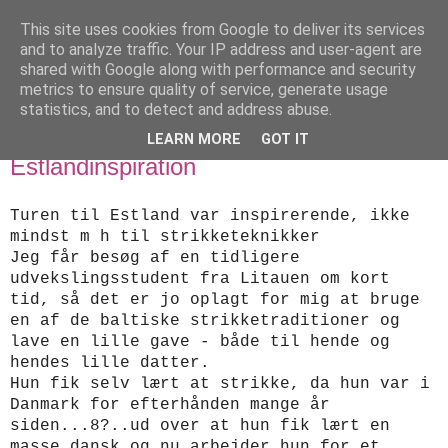
This site uses cookies from Google to deliver its services
designstrik.dk
and to analyze traffic. Your IP address and user-agent are
shared with Google along with performance and security
metrics to ensure quality of service, generate usage
.... en side om en yndlingsbeskæftigelse: håndstrik
statistics, and to detect and address abuse.
LEARN MORE
GOT IT
fredag den 27. juni 2014
Estlandinspiration
Turen til Estland var inspirerende, ikke
mindst m h til strikketeknikker
Jeg får besøg af en tidligere
udvekslingsstudent fra Litauen om kort
tid, så det er jo oplagt for mig at bruge
en af de baltiske strikketraditioner og
lave en lille gave - både til hende og
hendes lille datter.
Hun fik selv lært at strikke, da hun var i
Danmark for efterhånden mange år
siden...8?..ud over at hun fik lært en
masse dansk og
nu arbejder hun for et