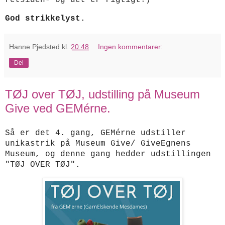
retsiden- og det er rigtigt!)
God strikkelyst.
Hanne Pjedsted
kl.
20:48
Ingen kommentarer:
Del
TØJ over TØJ, udstilling på Museum
Give ved GEMérne.
Så er det 4. gang, GEMérne udstiller
unikastrik på Museum Give/ GiveEgnens
Museum,
og denne gang hedder udstillingen
"TØJ OVER TØJ"
.