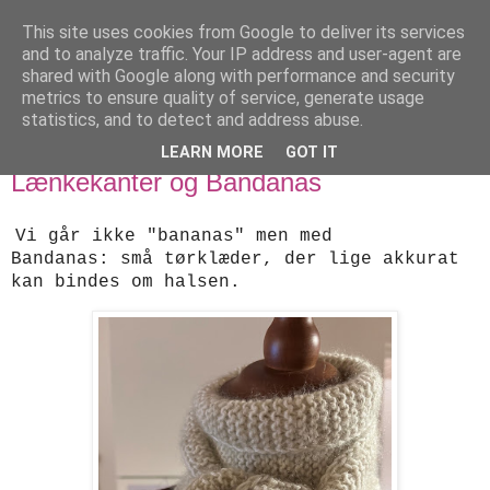
This site uses cookies from Google to deliver its services
designstrik.dk
and to analyze traffic. Your IP address and user-agent are
shared with Google along with performance and security
metrics to ensure quality of service, generate usage
.... en side om en yndlingsbeskæftigelse: håndstrik
statistics, and to detect and address abuse.
LEARN MORE
GOT IT
torsdag den 24. november 2022
Lænkekanter og Bandanas
Vi går ikke "bananas" men med
Bandanas:
små tørklæder, der lige akkurat
kan bindes om halsen.