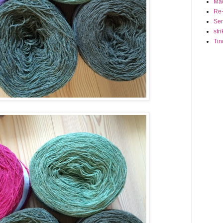
Ma
Re-
Seri
stri
Tin