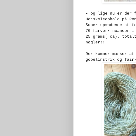
- og lige nu er der 
Højskoleophold på Rø
Super spændende at f
70 farver/ nuancer i
25 grams( ca). total
nøgler!!
Der kommer masser af
gobelinstrik og fai