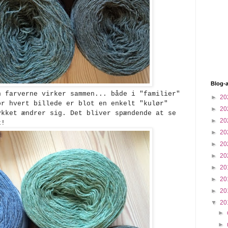
Blog-a
 farverne virker sammen... både i "familier"
►
20
or hvert billede er blot en enkelt "kulør"
►
20
ykket ændrer sig. Det bliver spændende at se
►
20
k!
►
20
►
20
►
20
►
20
►
20
►
20
▼
20
►
►