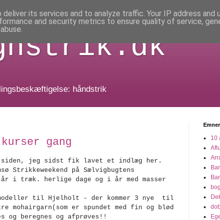
deliver its services and to analyze traffic. Your IP address and
formance and security metrics to ensure quality of service, ge
 abuse.
gnstrik.dk
dlingsbeskæftigelse: håndstrik
Emner
10 
 kurser gang
Afl
Arr
 siden, jeg sidst fik lavet et indlæg her.
Ba
sø Strikkeweekend på Sælvigbugtens
Ba
 år i træk. herlige dage og i år med masser
bo
Dek
odeller til Hjelholt - der kommer 3 nye til
dob
kre mohairgarn(som er spundet med fin og blød
es og beregnes og afprøves!!
Eg