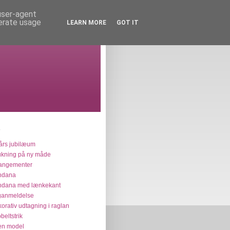
 user-agent
nerate usage
LEARN MORE
GOT IT
års jubilæum
ukning på ny måde
angementer
ndana
ndana med lænkekant
ganmeldelse
orativ udtagning i raglan
beltstrik
en model