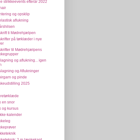
e strikkeevents efterår 2022
air
tering og opsklip
elastisk aflukning
årshilsen
krift ti Mødrehjælpen
krifter på tørklæder i nye
ver
krifter til Mødrehjælpens
ikkegrupper
lagning og aflukning... igen
n
lagning og Aflukninger
irgarn og pinde
keudstilling 2025
retørklæde
ik en snor
ik og kursus
ikke-kalender
ikkeleg
ikkeprøver
ikketeknik
ikketeknik: 2 m lænkekant