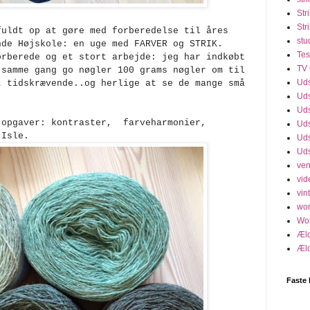
Str
Str
fuldt op at gøre med forberedelse til åres
stu
nde Højskole: en uge med FARVER og STRIK.
Tes
orberede og et stort arbejde: jeg har indkøbt
TV 
 samme gang go nøgler 100 grams nøgler om til
Uds
t tidskrævende..og herlige at se de mange små
Uds
Uds
 opgaver: kontraster, farveharmonier,
Uds
r-Isle.
Uds
Uds
ven
vid
vint
wo
Wo
Æld
Æld
Faste 