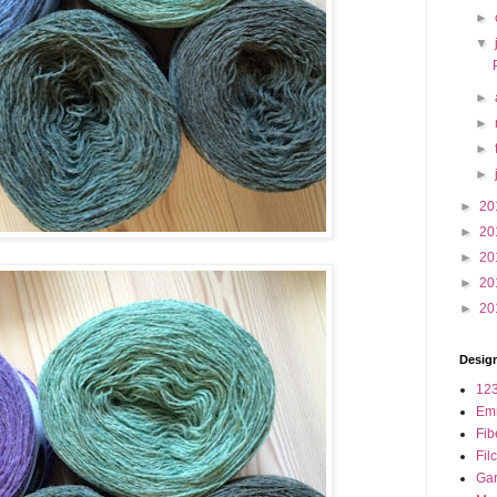
►
▼
►
►
►
►
►
20
►
20
►
20
►
20
►
20
Design
123
Em
Fib
Fil
Ga