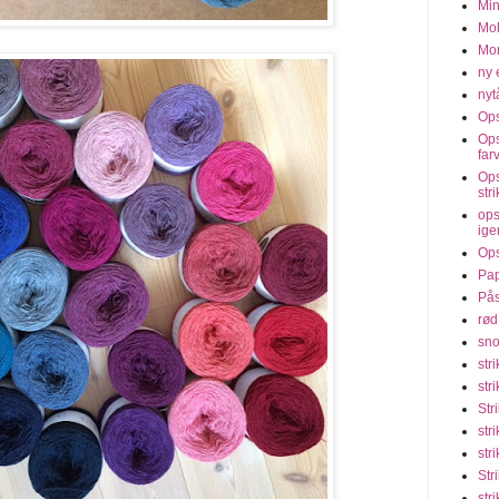
Min
Moh
Mon
ny 
nyt
Ops
Ops
far
Ops
str
ops
ige
Ops
Pap
Pås
rød
sno
str
str
Str
str
str
Str
str