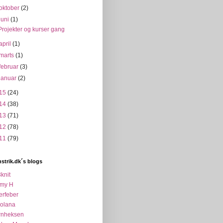
oktober
(2)
juni
(1)
Projekter og kurser gang
april
(1)
marts
(1)
februar
(3)
januar
(2)
15
(24)
14
(38)
13
(71)
12
(78)
11
(79)
strik.dk´s blogs
knit
my H
erfeber
colana
rnheksen