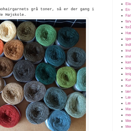
Ela
mohairgarnets grå toner, så er der gang i
En 
de Højskole.
Fa
far
for
Hæ
ige
Ind
Inv
invi
kan
kni
kni
Kur
Kur
læn
Læn
Læn
Mas
med
Mer
Mer