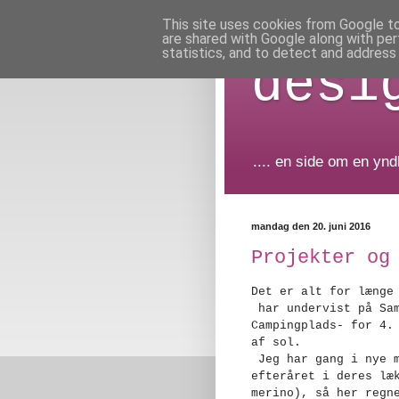
This site uses cookies from Google to 
are shared with Google along with per
statistics, and to detect and address
desi
.... en side om en yn
mandag den 20. juni 2016
Projekter og
Det er alt for længe
har undervist på Sam
Campingplads- for 4.
af sol.
Jeg har gang i nye m
efteråret i deres læ
merino), så her regn