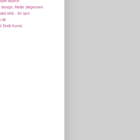
dam Munch
 design, Mette Jørgensen
øst strik... for sjov.
k.dk
d Textil Kunst