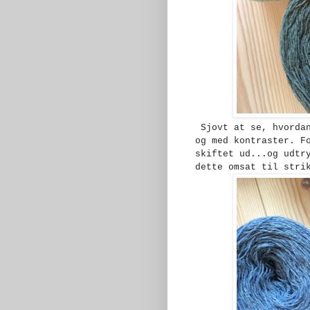
Sjovt at se, hvordan
og med kontraster. F
skiftet ud...og udtr
dette omsat til stri