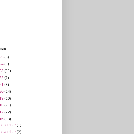
rkiv
25
(3)
24
(1)
23
(11)
22
(6)
21
(8)
20
(14)
19
(10)
18
(21)
17
(22)
16
(13)
december
(1)
november
(2)