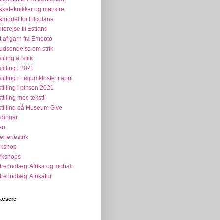
ikketeknikker og mønstre
ikmodel for Filcolana
dierejse til Estland
t af garn fra Emooto
udsendelse om strik
tiling af strik
tilling i 2021
tilling i Løgumkloster i april
tilling i pinsen 2021
tilling med tekstil
tilling på Museum Give
dinger
eo
erferiestrik
rkshop
rkshops
re indlæg. Afrika og mohair
re indlæg. Afrikatur
læsere