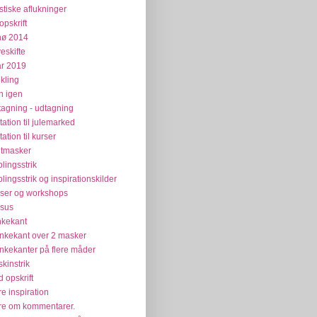
stiske aflukninger
opskrift
nø 2014
veskifte
år 2019
kling
n igen
tagning - udtagning
itation til julemarked
tation til kurser
tmasker
plingsstrik
plingsstrik og inspirationskilder
ser og workshops
sus
kekant
kekant over 2 masker
kekanter på flere måder
kinstrik
 opskrift
e inspiration
e om kommentarer.