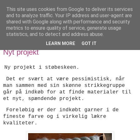
This site uses cookies from Google to deliver its services
designstrik.dk
and to analyze traffic. Your IP address and user-agent are
shared with Google along with performance and security
metrics to ensure quality of service, generate usage
.... en side om en yndlingsbeskæftigelse: håndstrik
statistics, and to detect and address abuse.
LEARN MORE
GOT IT
onsdag den 30. september 2020
Nyt projekt
Ny projekt i støbeskeen.
Det er svært at være pessimistisk, når
man sammen med sin skønne strikkegruppe
går på indkøb for at finde materialer til
et nyt, spændende projekt.
Foreløbig er der indkøbt garner i de
fineste farve og i virkelig lækre
kvaliteter.