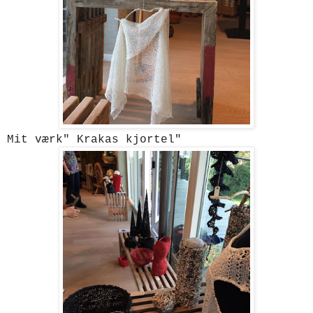
Mit værk" Krakas kjortel"