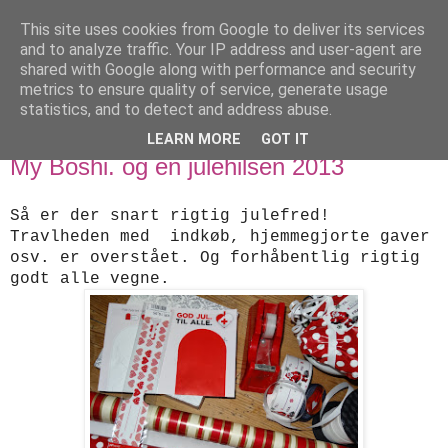
This site uses cookies from Google to deliver its services
designstrik.dk
and to analyze traffic. Your IP address and user-agent are
shared with Google along with performance and security
metrics to ensure quality of service, generate usage
.... en side om en yndlingsbeskæftigelse: håndstrik
statistics, and to detect and address abuse.
LEARN MORE
GOT IT
mandag den 23. december 2013
My Boshi. og en julehilsen 2013
Så er der snart rigtig julefred!
Travlheden med indkøb, hjemmegjorte gaver
osv. er overstået. Og forhåbentlig rigtig
godt alle vegne.