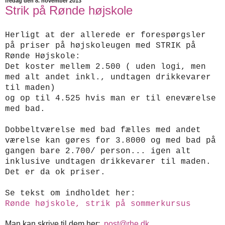
fredag den 8. november 2013
Strik på Rønde højskole
Herligt at der allerede er forespørgsler
på priser på højskoleugen med STRIK på
Rønde Højskole:
Det koster mellem 2.500 ( uden logi, men
med alt andet inkl., undtagen drikkevarer
til maden)
og op til 4.525 hvis man er til eneværelse
med bad.
Dobbeltværelse med bad fælles med andet
værelse kan gøres for 3.8000 og med bad på
gangen bare 2.700/ person... igen alt
inklusive undtagen drikkevarer til maden.
Det er da ok priser.
Se tekst om indholdet her:
Rønde højskole, strik på sommerkursus
Man kan skrive til dem her:
post@rhe.dk