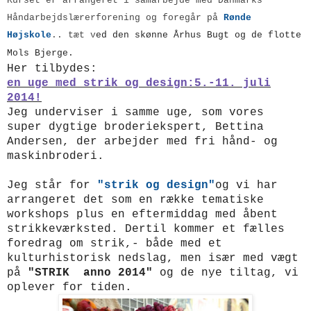
Kurset er arrangeret i samarbejde med Danmarks
Håndarbejdslærerforening og foregår på
Rønde
Højskole
.. tæt v
ed den skønne Århus Bugt og de flotte
Mols Bjerge.
Her tilbydes:
e
n uge med strik og design:5.-11. juli
2014!
Jeg underviser i samme uge, som vores
super dygtige broderiekspert, Bettina
Andersen, der
arbejder med fri hånd- og
maskinbroderi.
Jeg står for
"strik og design"
og vi har
arrangeret det som en række tematiske
workshops plus en eftermiddag med åbent
strikkeværksted. Dertil kommer et fælles
foredrag om strik,- både med et
kulturhistorisk nedslag, men især med vægt
på
"STRIK anno 2014"
og de nye tiltag, vi
oplever for tiden.