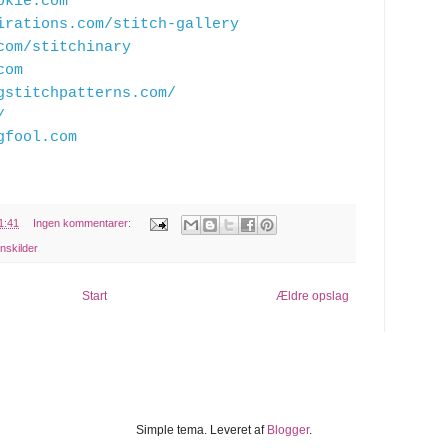
okie.com
irations.com/stitch­-gallery
com/stitchinary
com
gstitchpatterns.com/
/
gfool.com
1:41
Ingen kommentarer:
onskilder
Start
Ældre opslag
Simple tema. Leveret af
Blogger
.