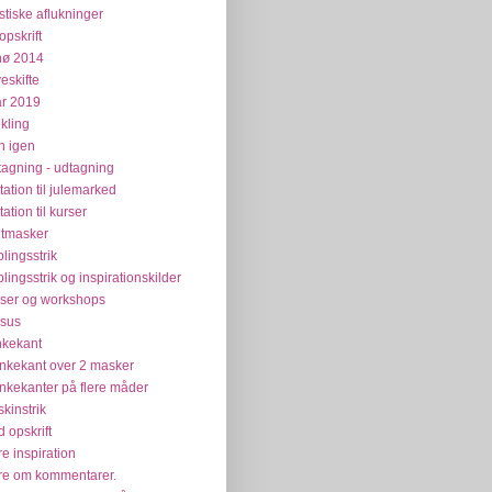
stiske aflukninger
opskrift
nø 2014
veskifte
år 2019
kling
n igen
tagning - udtagning
itation til julemarked
tation til kurser
tmasker
plingsstrik
plingsstrik og inspirationskilder
ser og workshops
sus
kekant
kekant over 2 masker
kekanter på flere måder
kinstrik
 opskrift
e inspiration
e om kommentarer.