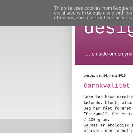
This site uses cookies from Google to 
are shared with Google along with per
statistics, and to detect and address
desi
.... en side om en yn
onsdag den 14. marts 2018
Garnkvalitet
Garn kan have utroli
kølende, blødt, elsa
Jeg har fået foræret
"
Fairwool"
. Det er t
/ 100 gram.
Garnet er økologisk 
ufarvet, men jo hell