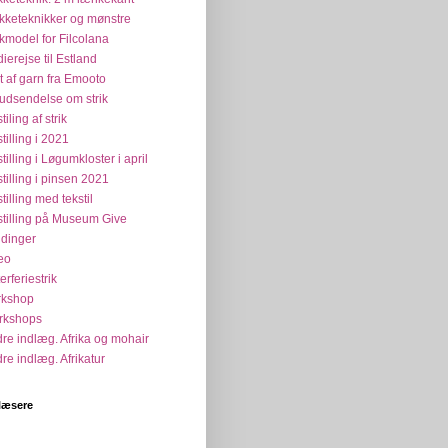
ikketeknikker og mønstre
ikmodel for Filcolana
dierejse til Estland
t af garn fra Emooto
udsendelse om strik
tiling af strik
tilling i 2021
tilling i Løgumkloster i april
tilling i pinsen 2021
tilling med tekstil
tilling på Museum Give
dinger
eo
erferiestrik
rkshop
rkshops
re indlæg. Afrika og mohair
re indlæg. Afrikatur
læsere