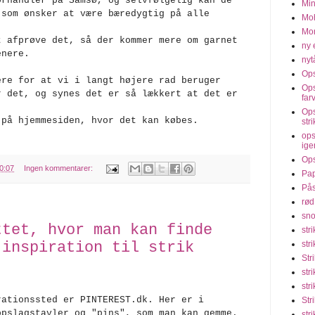
orhandler på Samsø, og selvfølgelig kan de
Min
 som ønsker at være bæredygtig på alle
Moh
Mon
t afprøve det, så der kommer mere om garnet
ny 
enere.
nyt
Ops
re for at vi i langt højere rad beruger
Ops
r det, og synes det er så lækkert at det er
far
Ops
 på hjemmesiden, hvor det kan købes.
str
ops
ige
Ops
0:07
Ingen kommentarer:
Pap
Pås
rød
sno
ttet, hvor man kan finde
str
 inspiration til strik
str
Str
str
str
rationssted er PINTEREST.dk. Her er i
Str
opslagstavler og "pins", som man kan gemme.
str