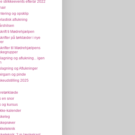
e strikkeevents efterår 2022
air
tering og opsklip
elastisk aflukning
årshilsen
krift ti Mødrehjælpen
krifter på tørklæder i nye
ver
krifter til Mødrehjælpens
ikkegrupper
lagning og aflukning... igen
n
lagning og Aflukninger
irgarn og pinde
keudstilling 2025
retørklæde
ik en snor
ik og kursus
ikke-kalender
ikkeleg
ikkeprøver
ikketeknik
ikketeknik: 2 m lænkekant