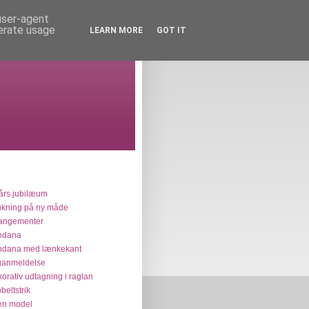
 user-agent
nerate usage
LEARN MORE
GOT IT
års jubilæum
ukning på ny måde
angementer
ndana
ndana med lænkekant
ganmeldelse
orativ udtagning i raglan
beltstrik
en model