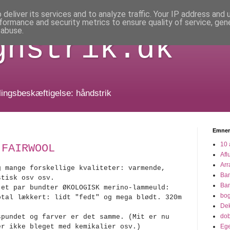
deliver its services and to analyze traffic. Your IP address and
formance and security metrics to ensure quality of service, ge
 abuse.
gnstrik.dk
dlingsbeskæftigelse: håndstrik
Emner
10 
 FAIRWOOL
Afl
Arr
g mange forskellige kvaliteter: varmende,
Ba
stisk osv osv.
Ba
 et par bundter ØKOLOGISK merino-lammeuld:
bo
otal lækkert: lidt "fedt" og mega blødt. 320m
Dek
dob
spundet og farver er det samme. (Mit er nu
er ikke bleget med kemikalier osv.)
Eg