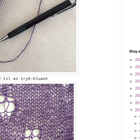
Blog-a
►
20
►
20
►
20
 til en tryk-bluant
►
20
►
20
►
20
►
20
▼
20
►
►
►
►