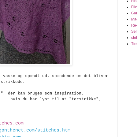
Fib
Fil
Ga
Ma
Re-
Seri
stri
Tin
e vaske og spændt ud. spændende om det bliver
tstrikkede.
r", der kan bruges som inspiration.
e... hvis du har lyst til at "tørstrikke",
!
itches.com
gonthenet.com/stitches.htm