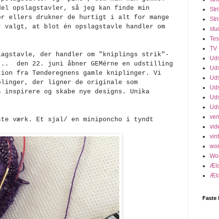
del opslagstavler, så jeg kan finde min
Str
or ellers drukner de hurtigt i alt for mange
Str
r valgt, at blot én opslagstavle handler om
stu
Tes
TV 
lagstavle, der handler om "kniplings strik"-
Uds
... den 22. juni åbner GEMérne en udstilling
Uds
tion fra Tønderegnens gamle kniplinger. Vi
Uds
plinger, der ligner de originale som
Uds
s inspirere og skabe nye designs. Unika
Uds
Uds
ven
ste værk. Et sjal/ en miniponcho i tyndt
vid
vint
wo
Wo
Æld
Æld
Faste 