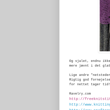
Og sjalet, endnu ikk
mere jævnt i det gla
Lige andre "netstede
Rigtig god fornøjels
for nettet tager tid
Ravelry.com
http://freeknitst
http://www.knittin