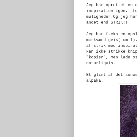
Jeg har oprettet en 
inspiration igen.. f
muligheder.Og jeg ha
andet end STRIK!!
Jeg har f.eks en ops
mærkværdigvis( smil)
af strik med inspira
kan ikke strikke kni
"kopier", men lade o
naturligvis.
Et glimt af det sene
alpaka.