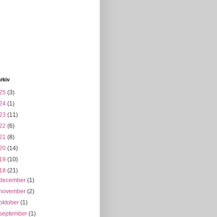
rkiv
25
(3)
24
(1)
23
(11)
22
(6)
21
(8)
20
(14)
19
(10)
18
(21)
december
(1)
november
(2)
oktober
(1)
september
(1)