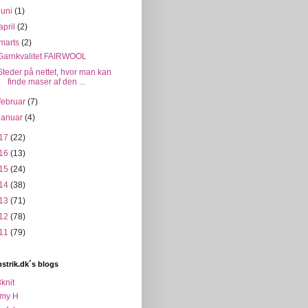
juni
(1)
april
(2)
marts
(2)
Garnkvalitet FAIRWOOL
Steder på nettet, hvor man kan
finde maser af den ...
februar
(7)
januar
(4)
17
(22)
16
(13)
15
(24)
14
(38)
13
(71)
12
(78)
11
(79)
strik.dk´s blogs
knit
my H