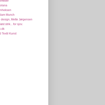
erfeber
colana
rnheksen
dam Munch
 design, Mette Jørgensen
øst strik... for sjov.
k.dk
d Textil Kunst