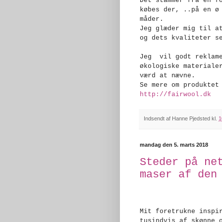
Det stammer fra en f
købes der, ..på en ø
måder.
Jeg glæder mig til a
og dets kvaliteter s
Jeg vil godt reklame
økologiske materiale
værd at nævne.
Se mere om produktet
http://fairwool.dk
Indsendt af
Hanne Pjedsted
kl.
1
mandag den 5. marts 2018
Steder på ne
maser af den
Mit foretrukne inspi
tusindvis af skønne 