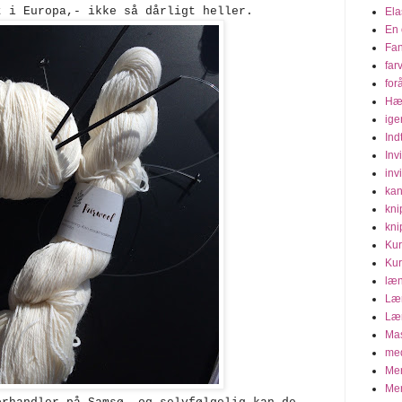
t i Europa,- ikke så dårligt heller.
Ela
En 
Fa
far
for
Hæ
ige
Ind
Inv
invi
kan
kni
kni
Kur
Kur
læn
Læn
Læn
Mas
med
Mer
Mer