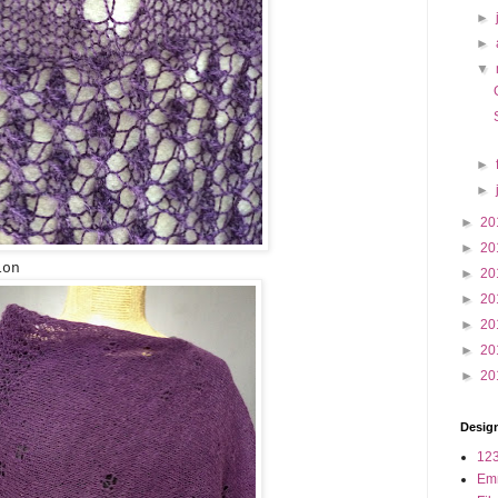
►
►
▼
►
►
►
20
►
20
ion
►
20
►
20
►
20
►
20
►
20
Design
123
Em