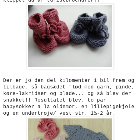
klippet ud af turistbrochurer!!
Der er jo den del kilomenter i bil frem og
tilbage, så bagsædet flød med garn, pinde,
køre-lakridser og blade... og så blev der
snakket!! Resultatet blev:
to par
babysokker a la oldemor, en lillepigekjole
og en undertrøje/ vest str. 1½-2 år.