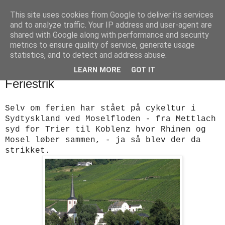
This site uses cookies from Google to deliver its services
designstrik.dk
and to analyze traffic. Your IP address and user-agent are
shared with Google along with performance and security
metrics to ensure quality of service, generate usage
.... en side om en yndlingsbeskæftigelse: håndstrik
statistics, and to detect and address abuse.
LEARN MORE
GOT IT
mandag den 19. august 2013
Feriestrik
Selv om ferien har stået på cykeltur i
Sydtyskland ved Moselfloden - fra Mettlach
syd for Trier til Koblenz hvor Rhinen og
Mosel løber sammen, - ja så blev der da
strikket.