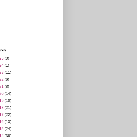
rkiv
25
(3)
24
(1)
23
(11)
22
(6)
21
(8)
20
(14)
19
(10)
18
(21)
17
(22)
16
(13)
15
(24)
14
(38)