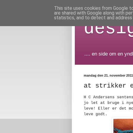
This site uses cookies from Google to 
are shared with Google along with per
statistics, and to detect and address
desi
.... en side om en yn
mandag den 21. november 2011
at strikker 
H C Andersens senten
jo let at bruge i ny
leve! Eller er det m
leve godt.