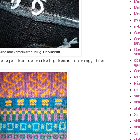
Min
Moh
Mon
ny 
nyt
Ops
Ops
far
Ops
Mine maskemarkører i brug. De virker!!!
str
ops
ketøjet kan de virkelig komme i sving, tror
ige
Ops
Pap
Pås
rød
sno
str
str
Str
str
str
Str
str