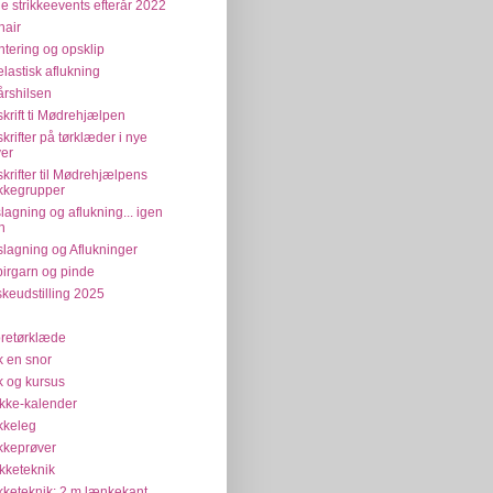
e strikkeevents efterår 2022
air
tering og opsklip
elastisk aflukning
årshilsen
krift ti Mødrehjælpen
krifter på tørklæder i nye
ver
krifter til Mødrehjælpens
ikkegrupper
lagning og aflukning... igen
n
lagning og Aflukninger
irgarn og pinde
keudstilling 2025
retørklæde
ik en snor
ik og kursus
ikke-kalender
ikkeleg
ikkeprøver
ikketeknik
ikketeknik: 2 m lænkekant