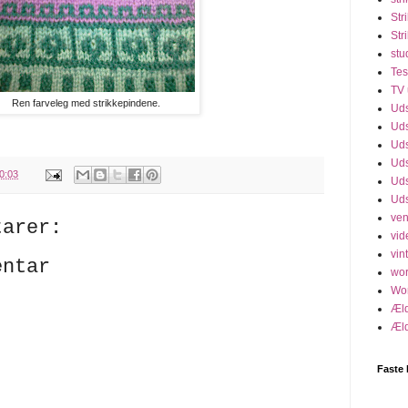
Str
Str
stu
Tes
TV 
Ren farveleg med strikkepindene.
Uds
Uds
Uds
Uds
0:03
Uds
Uds
ven
tarer:
vid
vint
entar
wo
Wo
Æld
Æld
Faste 