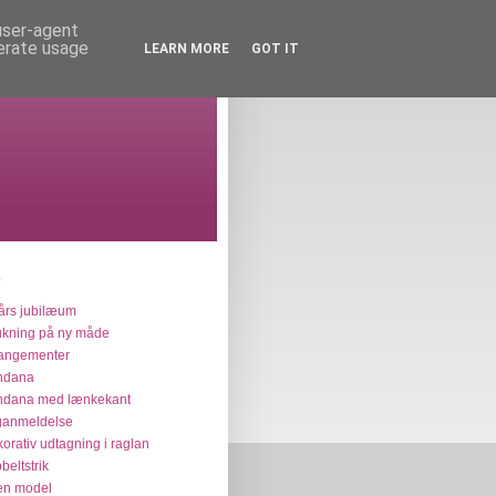
 user-agent
nerate usage
LEARN MORE
GOT IT
års jubilæum
ukning på ny måde
angementer
ndana
ndana med lænkekant
ganmeldelse
orativ udtagning i raglan
beltstrik
en model