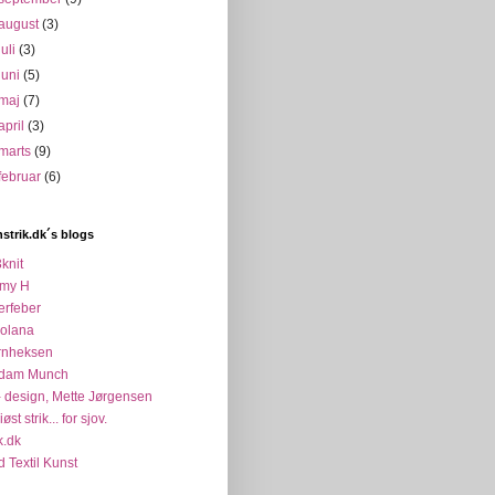
august
(3)
juli
(3)
juni
(5)
maj
(7)
april
(3)
marts
(9)
februar
(6)
strik.dk´s blogs
knit
my H
erfeber
colana
rnheksen
dam Munch
 design, Mette Jørgensen
øst strik... for sjov.
k.dk
d Textil Kunst