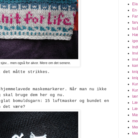
Ela
En 
Fa
far
for
Hæ
ige
Ind
Inv
invi
 sjov... men også for alvor. Mere om det senere.
kan
t det måtte strikkes.
kni
kni
Kur
 hjemmelavede maskemarkører. Når man nu ikke
Kur
g skal bruge dem her og nu.
læn
 glat bomuldsgarn: 15 luftmasker og bundet en
Læn
n det være?
Læn
Mas
med
Mer
Mer