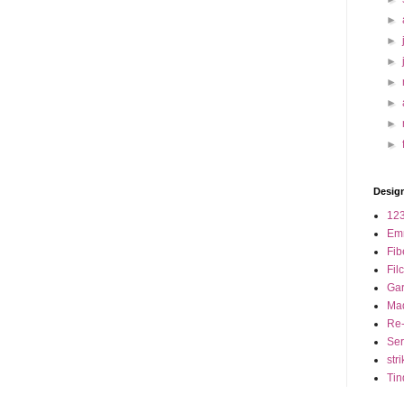
►
►
►
►
►
►
►
Design
123
Em
Fib
Fil
Ga
Ma
Re-
Seri
stri
Tin