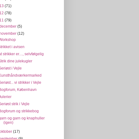
13
(71)
12
(78)
11
(79)
december
(5)
november
(12)
Workshop
strikket i avisen
at strikker er...., selvfølgelig
Strik dine julekugler
Seriøst i Vejle
Kunsthåndværkermarked
Seriøst... vi strikker i Vejle
Bogforum, København
Julerier
Seriøst strik i Vejle
Bogforum og strikkebog
garn og garn og knaphuller
(igen)
oktober
(17)
september
(9)