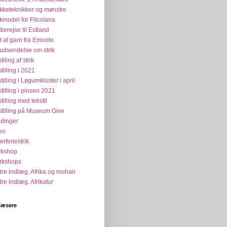
ikketeknikker og mønstre
ikmodel for Filcolana
dierejse til Estland
t af garn fra Emooto
udsendelse om strik
tiling af strik
tilling i 2021
tilling i Løgumkloster i april
tilling i pinsen 2021
tilling med tekstil
tilling på Museum Give
dinger
eo
erferiestrik
rkshop
rkshops
re indlæg. Afrika og mohair
re indlæg. Afrikatur
læsere