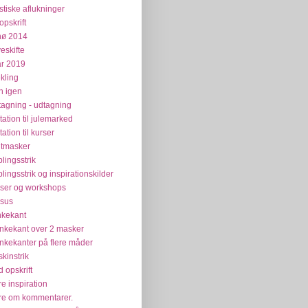
stiske aflukninger
opskrift
nø 2014
veskifte
år 2019
kling
n igen
tagning - udtagning
itation til julemarked
tation til kurser
tmasker
plingsstrik
plingsstrik og inspirationskilder
ser og workshops
sus
kekant
kekant over 2 masker
kekanter på flere måder
kinstrik
 opskrift
e inspiration
e om kommentarer.