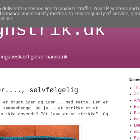
deliver its services and to analyze traffic. Your IP address and
formance and security metrics to ensure quality of service, ge
 abuse.
gnstrik.dk
dlingsbeskæftigelse: håndstrik
Emner
10 
er...., selvfølgelig
Afl
Arr
s er brugt igen og igen... med rette. Den er
Ba
e sammenhænge.
Og ja, - at strikke er at
Ba
on ikke omvendt? "At leve er at strikke". Og
bo
Dek
dob
Eg