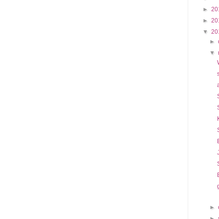
►
20
►
20
▼
20
►
▼
►
►