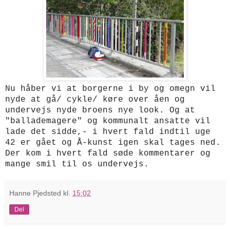
Nu håber vi at borgerne i by og omegn vil
nyde at gå/ cykle/ køre over åen og
undervejs nyde broens nye look. Og at
"ballademagere" og kommunalt ansatte vil
lade det sidde,- i hvert fald indtil uge
42 er gået og Å-kunst igen skal tages ned.
Der kom i hvert fald søde kommentarer og
mange smil til os undervejs.
Hanne Pjedsted
kl.
15:02
Del