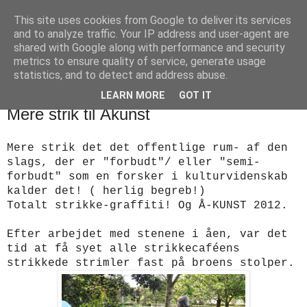
This site uses cookies from Google to deliver its services
designstrik.dk
and to analyze traffic. Your IP address and user-agent are
shared with Google along with performance and security
metrics to ensure quality of service, generate usage
.... en side om en yndlingsbeskæftigelse: håndstrik
statistics, and to detect and address abuse.
LEARN MORE
GOT IT
tirsdag den 9. oktober 2012
Mere strik til Åkunst
Mere strik det det offentlige rum- af den
slags, der er "forbudt"/ eller "semi-
forbudt" som en forsker i kulturvidenskab
kalder det! ( herlig begreb!)
Totalt strikke-graffiti! Og Å-KUNST 2012.
Efter arbejdet med stenene i åen, var det
tid at få syet alle strikkecaféens
strikkede strimler fast på broens stolper.