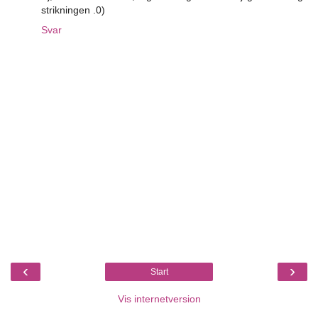
strikningen .0)
Svar
‹
›
Start
Vis internetversion