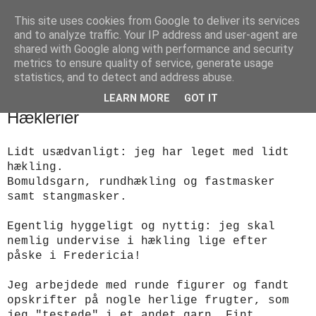
This site uses cookies from Google to deliver its services
designstrik.dk
and to analyze traffic. Your IP address and user-agent are
shared with Google along with performance and security
metrics to ensure quality of service, generate usage
.... en side om en yndlingsbeskæftigelse: håndstrik
statistics, and to detect and address abuse.
LEARN MORE
GOT IT
mandag den 25. marts 2013
Hæklerier
Lidt usædvanligt: jeg har leget med lidt
hækling.
Bomuldsgarn, rundhækling og fastmasker
samt stangmasker.
Egentlig hyggeligt og nyttig: jeg skal
nemlig undervise i hækling lige efter
påske i Fredericia!
Jeg arbejdede med runde figurer og fandt
opskrifter på nogle herlige frugter, som
jeg "testede" i et andet garn. Fint.