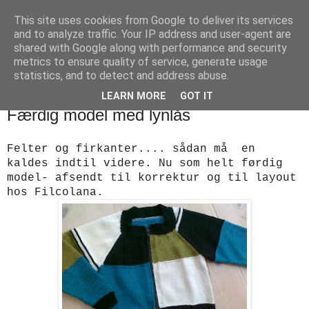
This site uses cookies from Google to deliver its services
designstrik.dk
and to analyze traffic. Your IP address and user-agent are
shared with Google along with performance and security
metrics to ensure quality of service, generate usage
.... en side om en yndlingsbeskæftigelse: håndstrik
statistics, and to detect and address abuse.
LEARN MORE
GOT IT
fredag den 7. juni 2013
Færdig model med lynlås
Felter og firkanter.... sådan må en
kaldes indtil videre. Nu som helt førdig
model- afsendt til korrektur og til layout
hos Filcolana.