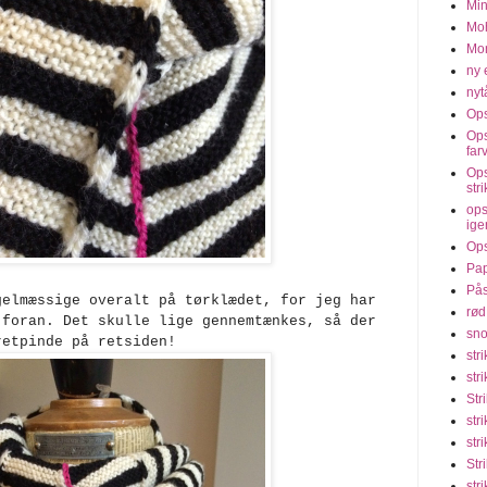
Min
Moh
Mon
ny 
nyt
Ops
Ops
far
Ops
str
ops
ige
Ops
Pap
Pås
gelmæssige overalt på tørklædet, for jeg har
rød
 foran. Det skulle lige gennemtænkes, så der
sno
retpinde på retsiden!
str
str
Str
str
str
Str
str