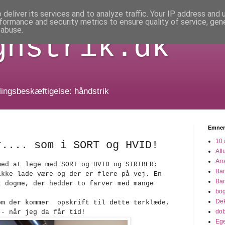
deliver its services and to analyze traffic. Your IP address and
formance and security metrics to ensure quality of service, ge
 abuse.
gnstrik.dk
dlingsbeskæftigelse: håndstrik
Emner
10 
r.... som i SORT og HVID!
Afl
Arr
med at lege med SORT og HVID og STRIBER:
Ba
ikke lade være og der er flere på vej. En
Ba
t dogme, der hedder to farver med mange
bo
Dek
om der kommer opskrift til dette tørklæde,
dob
 - når jeg da får tid!
Eg