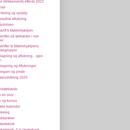
e strikkeevents efterår 2022
air
tering og opsklip
elastisk aflukning
årshilsen
krift ti Mødrehjælpen
krifter på tørklæder i nye
ver
krifter til Mødrehjælpens
ikkegrupper
lagning og aflukning... igen
n
lagning og Aflukninger
irgarn og pinde
keudstilling 2025
retørklæde
ik en snor
ik og kursus
ikke-kalender
ikkeleg
ikkeprøver
ikketeknik
ikketeknik: 2 m lænkekant