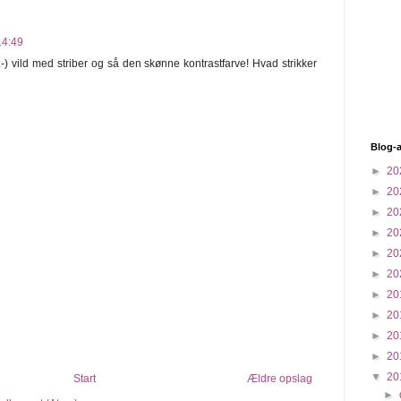
14:49
:-) vild med striber og så den skønne kontrastfarve! Hvad strikker
Blog-a
►
20
►
20
►
20
►
20
►
20
►
20
►
20
►
20
►
20
►
20
▼
20
Start
Ældre opslag
►