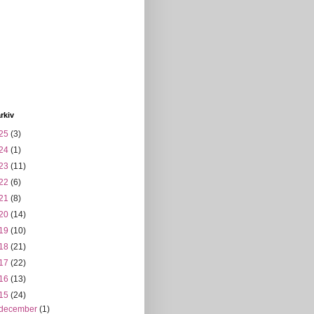
rkiv
25
(3)
24
(1)
23
(11)
22
(6)
21
(8)
20
(14)
19
(10)
18
(21)
17
(22)
16
(13)
15
(24)
december
(1)