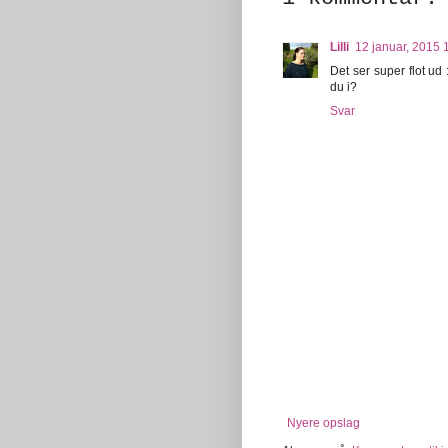
Lilli
12 januar, 2015 
Det ser super flot ud 
du i?
Svar
Nyere opslag