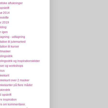
stiske aflukninger
opskrift
nø 2014
veskifte
år 2019
kling
n igen
tagning - udtagning
itation til julemarked
tation til kurser
tmasker
plingsstrik
plingsstrik og inspirationskilder
ser og workshops
sus
kekant
kekant over 2 masker
kekanter på flere måder
kinstrik
 opskrift
e inspiration
e om kommentarer.