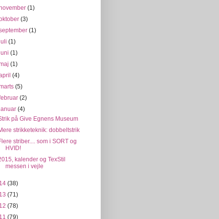
november
(1)
oktober
(3)
september
(1)
juli
(1)
juni
(1)
maj
(1)
april
(4)
marts
(5)
februar
(2)
januar
(4)
Strik på Give Egnens Museum
Mere strikketeknik: dobbeltstrik
Flere striber.... som i SORT og
HVID!
2015, kalender og TexStil
messen i vejle
14
(38)
13
(71)
12
(78)
11
(79)