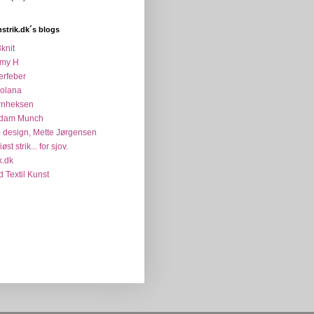
strik.dk´s blogs
knit
my H
erfeber
colana
rnheksen
dam Munch
 design, Mette Jørgensen
øst strik... for sjov.
k.dk
d Textil Kunst