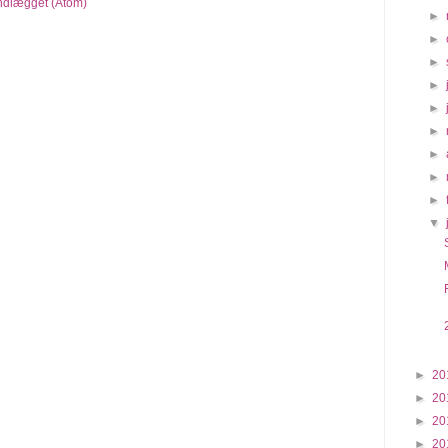
indlægget (Atom)
►
►
►
►
►
►
►
►
►
▼
►
20
►
20
►
20
►
20