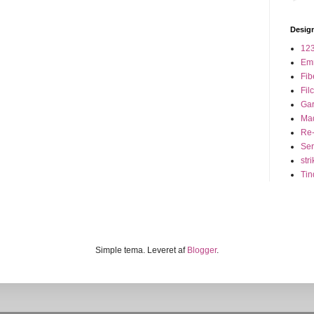
Design
123
Em
Fib
Fil
Ga
Ma
Re-
Seri
stri
Tin
Simple tema. Leveret af
Blogger
.