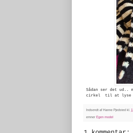
Sådan ser det ud.. m
cirkel til at lyse
Indsendt af
Hanne Pjedsted
kl.
1
emner
Egen model
1 kommentar: