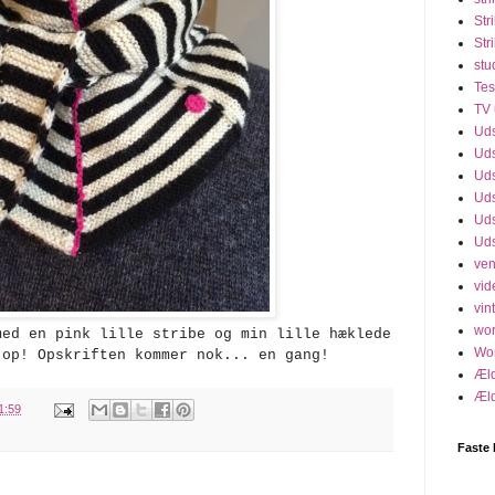
Str
Str
stu
Tes
TV 
Uds
Uds
Uds
Uds
Uds
Uds
ven
vid
vint
wo
ed en pink lille stribe og min lille hæklede
Wo
 op!
Opskriften kommer nok... en gang!
Æld
Æld
1:59
Faste 