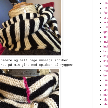
Ela
En 
Fa
far
for
Hæ
ige
Ind
Inv
invi
kan
kni
bredere og helt regelmæssige striber...
kni
eret på min gine med spidsen på ryggen!
Kur
Kur
læn
Læn
Læn
Mas
med
Mer
Mer