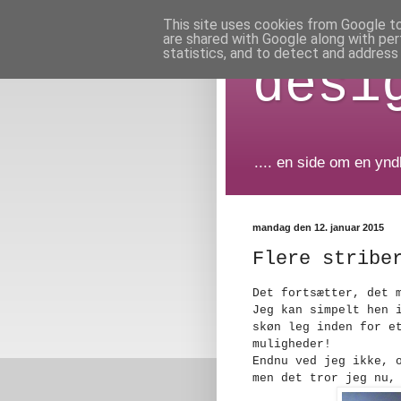
This site uses cookies from Google to 
are shared with Google along with per
statistics, and to detect and address
desi
.... en side om en yn
mandag den 12. januar 2015
Flere stribe
Det fortsætter, det 
Jeg kan simpelt hen 
skøn leg inden for e
muligheder!
Endnu ved jeg ikke, 
men det tror jeg nu,