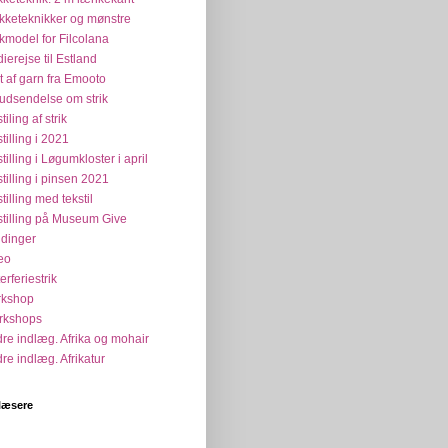
ikketeknikker og mønstre
ikmodel for Filcolana
dierejse til Estland
t af garn fra Emooto
udsendelse om strik
tiling af strik
tilling i 2021
tilling i Løgumkloster i april
tilling i pinsen 2021
tilling med tekstil
tilling på Museum Give
dinger
eo
erferiestrik
rkshop
rkshops
re indlæg. Afrika og mohair
re indlæg. Afrikatur
læsere