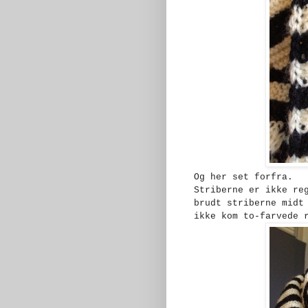
Og her set forfra.
Striberne er ikke re
brudt striberne midt
ikke kom to-farvede 