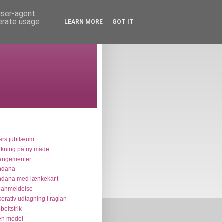
 user-agent
nerate usage
LEARN MORE
GOT IT
års jubilæum
ukning på ny måde
angementer
ndana
ndana med lænkekant
ganmeldelse
orativ udtagning i raglan
beltstrik
en model