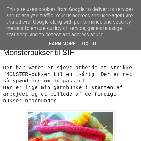
This site uses cookies from Google to deliver its services
designstrik.dk
and to analyze traffic. Your IP address and user-agent are
shared with Google along with performance and security
metrics to ensure quality of service, generate usage
.... en side om en yndlingsbeskæftigelse: håndstrik
statistics, and to detect and address abuse.
LEARN MORE
GOT IT
torsdag den 19. februar 2015
Monsterbukser til SIF
Det har været et sjovt arbejde at strikke
"MONSTER-bukser til en 1-årig. Der er ret
så spændende om de passer!
Her er lige min garnbunke i starten af
arbejdet og et billede af de færdige
bukser nedenunder.