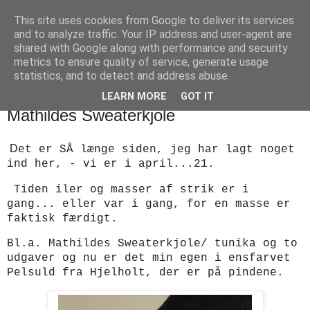
This site uses cookies from Google to deliver its services
designstrik.dk
and to analyze traffic. Your IP address and user-agent are
shared with Google along with performance and security
metrics to ensure quality of service, generate usage
.... en side om en yndlingsbeskæftigelse: håndstrik
statistics, and to detect and address abuse.
LEARN MORE
GOT IT
søndag den 18. april 2021
Mathildes Sweaterkjole
D
et er SÅ længe siden, jeg har lagt noget
ind her, - vi er i april...21.
Tiden iler og masser af strik er i
gang... eller var i gang, for en masse er
faktisk færdigt.
Bl.a. Mathildes Sweaterkjole/ tunika og to
udgaver og nu er det min egen i ensfarvet
Pelsuld fra Hjelholt, der er på pindene.