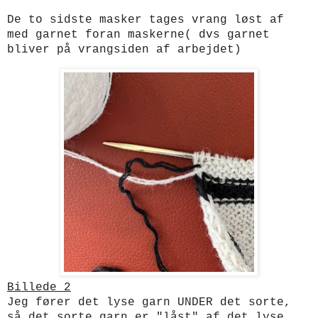
De to sidste masker tages vrang løst af
med garnet foran maskerne( dvs garnet
bliver på vrangsiden af arbejdet)
Billede 2
Jeg fører det lyse garn UNDER det sorte,
så det sorte garn er "låst" af det lyse,