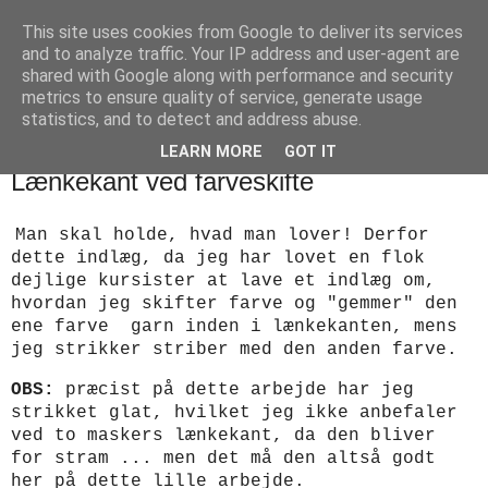
This site uses cookies from Google to deliver its services
designstrik.dk
and to analyze traffic. Your IP address and user-agent are
shared with Google along with performance and security
metrics to ensure quality of service, generate usage
.... en side om en yndlingsbeskæftigelse: håndstrik
statistics, and to detect and address abuse.
LEARN MORE
GOT IT
tirsdag den 27. juni 2023
Lænkekant ved farveskifte
Man skal holde, hvad man lover! Derfor
dette indlæg, da jeg har lovet en flok
dejlige kursister at lave et indlæg om,
hvordan jeg skifter farve og "gemmer" den
ene farve garn inden i lænkekanten, mens
jeg strikker striber med den anden farve.
OBS:
præcist på dette arbejde har jeg
strikket glat, hvilket jeg ikke anbefaler
ved to maskers lænkekant, da den bliver
for stram ... men det må den altså godt
her på dette lille arbejde.