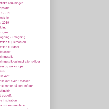
stiske aflukninger
opskrift
nø 2014
veskifte
år 2019
kling
n igen
tagning - udtagning
itation til julemarked
tation til kurser
tmasker
plingsstrik
plingsstrik og inspirationskilder
ser og workshops
sus
kekant
kekant over 2 masker
kekanter på flere måder
kinstrik
 opskrift
e inspiration
e om kommentarer.