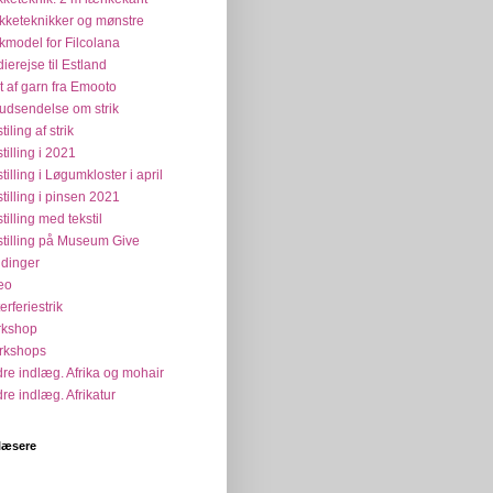
ikketeknikker og mønstre
ikmodel for Filcolana
dierejse til Estland
t af garn fra Emooto
udsendelse om strik
tiling af strik
tilling i 2021
tilling i Løgumkloster i april
tilling i pinsen 2021
tilling med tekstil
tilling på Museum Give
dinger
eo
erferiestrik
rkshop
rkshops
re indlæg. Afrika og mohair
re indlæg. Afrikatur
læsere