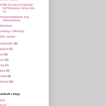
STRIK EN SELVLYSENDE
KATKulturnat i Århus den
14. ...
Pressemeddelelse ang.
strikworkshop
Workshop
foredrag i Silkeborg
Strik- seriøst
september
(9)
august
(3)
juli
(3)
juni
(5)
maj
(7)
april
(3)
marts
(9)
februar
(6)
strik.dk´s blogs
knit
my H