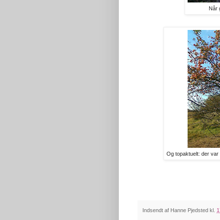
Når g
Og topaktuelt: der var 
Indsendt af
Hanne Pjedsted
kl.
1