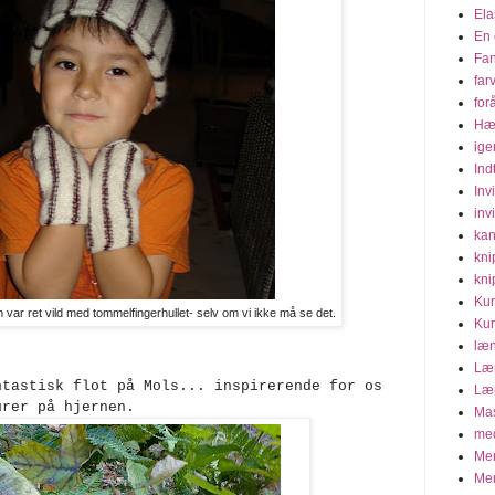
Ela
En 
Fa
far
for
Hæ
ige
Ind
Inv
invi
kan
kni
kni
Kur
 var ret vild med tommelfingerhullet- selv om vi ikke må se det.
Kur
læn
Læn
ntastisk flot på Mols... inspirerende for os
Læn
urer på hjernen.
Mas
med
Mer
Mer