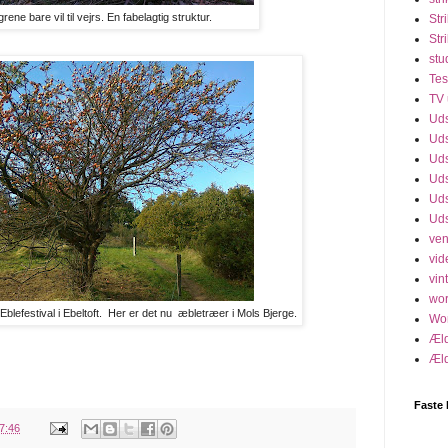
rene bare vil til vejrs. En fabelagtig struktur.
Str
Str
stu
Tes
TV 
Uds
Uds
Uds
Uds
Uds
Uds
ven
vid
vint
wo
Eblefestival i Ebeltoft. Her er det nu æbletræer i Mols Bjerge.
Wo
Æld
Æld
Faste 
7:46