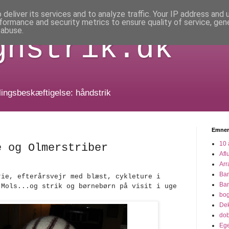
deliver its services and to analyze traffic. Your IP address and
formance and security metrics to ensure quality of service, ge
 abuse.
gnstrik.dk
dlingsbeskæftigelse: håndstrik
Emner
10 
e og Olmerstriber
Afl
Arr
Ba
rie, efterårsvejr med blæst, cykleture i
Ba
 Mols...og strik og børnebørn på visit i uge
bo
Dek
dob
Eg