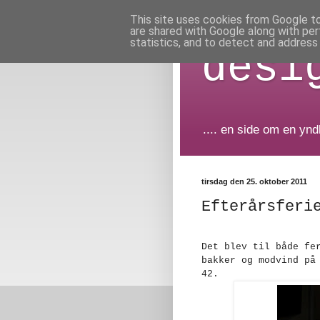
This site uses cookies from Google to 
are shared with Google along with per
statistics, and to detect and address
desi
.... en side om en yn
tirsdag den 25. oktober 2011
Efterårsferi
Det blev til både fe
bakker og modvind på
42.