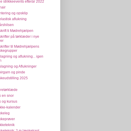
e strikkeevents efterår 2022
air
tering og opsklip
elastisk aflukning
årshilsen
krift ti Mødrehjælpen
krifter på tørklæder i nye
ver
krifter til Mødrehjælpens
ikkegrupper
lagning og aflukning... igen
n
lagning og Aflukninger
irgarn og pinde
keudstilling 2025
retørklæde
ik en snor
ik og kursus
ikke-kalender
ikkeleg
ikkeprøver
ikketeknik
ikketeknik: 2 m lænkekant