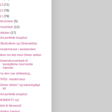
13
(71)
12
(78)
11
(79)
december
(5)
november
(12)
oktober
(17)
Det perfekte knaphul
Efterårsferie og Olmerstriber
Kreativmesse i weekenden
Mere om kits med Olmer-striber
Gelænderovertræk til
beskyttelse mod kolde
hænder
Fra den nye strikkebog...
TRÅD- masterclass
"Olmer striber" og bæredygtigt
kit
Det perfekte knaphul
MOMENT2 nyt
Strik til Moment2
Strikker hædret