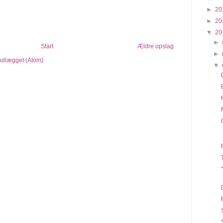
►
20
►
20
▼
20
►
Start
Ældre opslag
►
indlægget (Atom)
▼