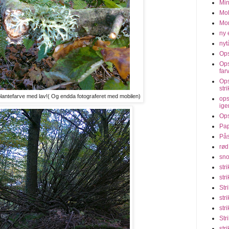
Min
Moh
Mon
ny 
nyt
Ops
Ops
far
Ops
str
t plantefarve med lav!( Og endda fotograferet med mobilen)
ops
ige
Ops
Pap
Pås
rød
sno
str
str
Str
str
str
Str
str