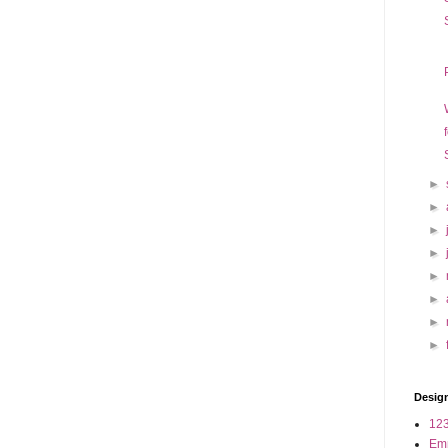
►
►
►
►
►
►
►
►
Design
123
Em