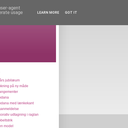
 user-agent
nerate usage
LEARN MORE
GOT IT
års jubilæum
ukning på ny måde
angementer
ndana
ndana med lænkekant
ganmeldelse
orativ udtagning i raglan
beltstrik
en model