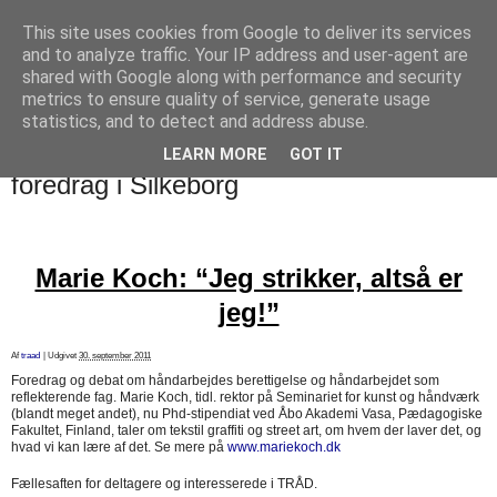
This site uses cookies from Google to deliver its services
designstrik.dk
and to analyze traffic. Your IP address and user-agent are
shared with Google along with performance and security
metrics to ensure quality of service, generate usage
.... en side om en yndlingsbeskæftigelse: håndstrik
statistics, and to detect and address abuse.
LEARN MORE
GOT IT
tirsdag den 4. oktober 2011
foredrag i Silkeborg
Marie Koch: “Jeg strikker, altså er
jeg!”
Af
traad
|
Udgivet
30. september 2011
Foredrag og debat om håndarbejdes berettigelse og håndarbejdet som
reflekterende fag. Marie Koch, tidl. rektor på Seminariet for kunst og håndværk
(blandt meget andet), nu Phd-stipendiat ved Åbo Akademi Vasa, Pædagogiske
Fakultet, Finland, taler om tekstil graffiti og street art, om hvem der laver det, og
hvad vi kan lære af det. Se mere på
www.mariekoch.dk
Fællesaften for deltagere og interesserede i TRÅD.